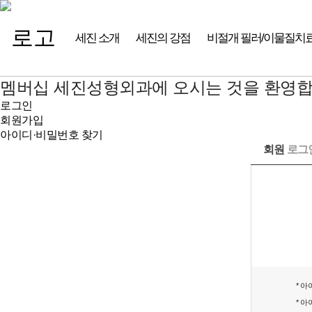
세진 소개
세진의 강점
비절개 필러/이물질치
멤버십
세진성형외과에 오시는 것을 환영합
로그인
회원가입
아이디·비밀번호 찾기
회원
로그
* 
* 